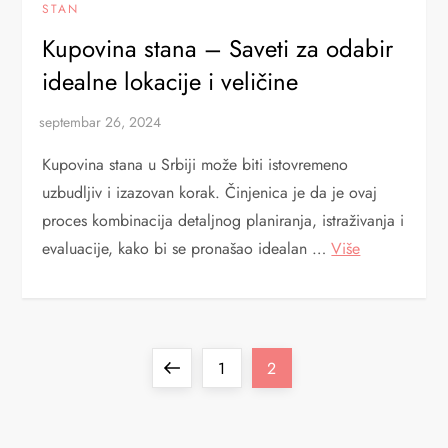
STAN
Kupovina stana – Saveti za odabir
idealne lokacije i veličine
Kupovina stana u Srbiji može biti istovremeno
uzbudljiv i izazovan korak. Činjenica je da je ovaj
proces kombinacija detaljnog planiranja, istraživanja i
evaluacije, kako bi se pronašao idealan …
Više
P
Previous
Page
Page
1
2
a
page